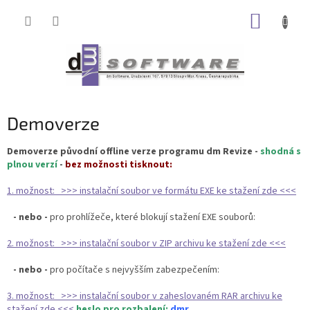
Přejít
NÁKUP
na
obsah
KOŠÍK
Demoverze
Demoverze původní offline verze programu dm Revize -
shodná s
plnou verzí
-
bez možnosti tisknout:
1. možnost: >>> instalační soubor ve formátu EXE ke stažení zde <<<
- nebo -
pro prohlížeče, které blokují stažení EXE souborů:
2. možnost: >>> instalační soubor v ZIP archivu ke stažení zde <<<
- nebo -
pro počítače s nejvyšším zabezpečením:
3. možnost: >>> instalační soubor v zaheslovaném RAR archivu ke
stažení zde <<<
heslo pro rozbalení:
dmr