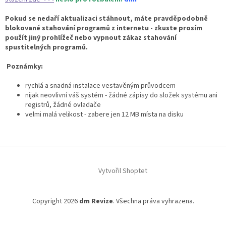
Pokud se nedaří aktualizaci stáhnout, máte pravděpodobně
blokované stahování programů z internetu - zkuste prosím
použít jiný prohlížeč nebo vypnout zákaz stahování
spustitelných programů.
Poznámky:
rychlá a snadná instalace vestavěným průvodcem
nijak neovlivní váš systém - žádné zápisy do složek systému ani
registrů, žádné ovladače
velmi malá velikost - zabere jen 12 MB místa na disku
Z
á
Vytvořil Shoptet
p
a
t
Copyright 2026
dm Revize
. Všechna práva vyhrazena.
í