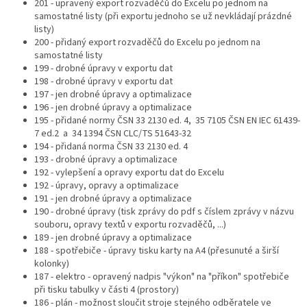
201 - upravený export rozvaděčů do Excelu po jednom na
samostatné listy (při exportu jednoho se už nevkládají prázdné
listy)
200 - přidaný export rozvaděčů do Excelu po jednom na
samostatné listy
199 - drobné úpravy v exportu dat
198 - drobné úpravy v exportu dat
197 - jen drobné úpravy a optimalizace
196 - jen drobné úpravy a optimalizace
195 - přidané normy ČSN 33 2130 ed. 4, 35 7105 ČSN EN IEC 61439-
7 ed.2 a 34 1394 ČSN CLC/TS 51643-32
194 - přidaná norma ČSN 33 2130 ed. 4
193 - drobné úpravy a optimalizace
192 - vylepšení a opravy exportu dat do Excelu
192 - úpravy, opravy a optimalizace
191 - jen drobné úpravy a optimalizace
190 - drobné úpravy (tisk zprávy do pdf s číslem zprávy v názvu
souboru, opravy textů v exportu rozvaděčů, ...)
189 - jen drobné úpravy a optimalizace
188 - spotřebiče - úpravy tisku karty na A4 (přesunuté a širší
kolonky)
187 - elektro - opravený nadpis "výkon" na "příkon" spotřebiče
při tisku tabulky v části 4 (prostory)
186 - plán - možnost sloučit stroje stejného odběratele ve