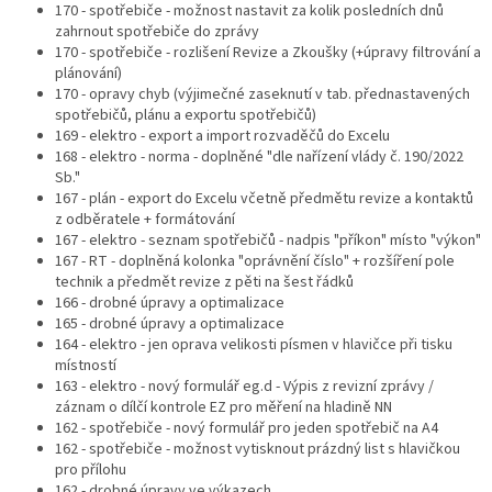
170 - spotřebiče - možnost nastavit za kolik posledních dnů
zahrnout spotřebiče do zprávy
170 - spotřebiče - rozlišení Revize a Zkoušky (+úpravy filtrování a
plánování)
170 - opravy chyb (výjimečné zaseknutí v tab. přednastavených
spotřebičů, plánu a exportu spotřebičů)
169 - elektro - export a import rozvaděčů do Excelu
168 - elektro - norma - doplněné "dle nařízení vlády č. 190/2022
Sb."
167 - plán - export do Excelu včetně předmětu revize a kontaktů
z odběratele + formátování
167 - elektro - seznam spotřebičů - nadpis "příkon" místo "výkon"
167 - RT - doplněná kolonka "oprávnění číslo" + rozšíření pole
technik a předmět revize z pěti na šest řádků
166 - drobné úpravy a optimalizace
165 - drobné úpravy a optimalizace
164 - elektro - jen oprava velikosti písmen v hlavičce při tisku
místností
163 - elektro - nový formulář eg.d - Výpis z revizní zprávy /
záznam o dílčí kontrole EZ pro měření na hladině NN
162 - spotřebiče - nový formulář pro jeden spotřebič na A4
162 - spotřebiče - možnost vytisknout prázdný list s hlavičkou
pro přílohu
162 - drobné úpravy ve výkazech