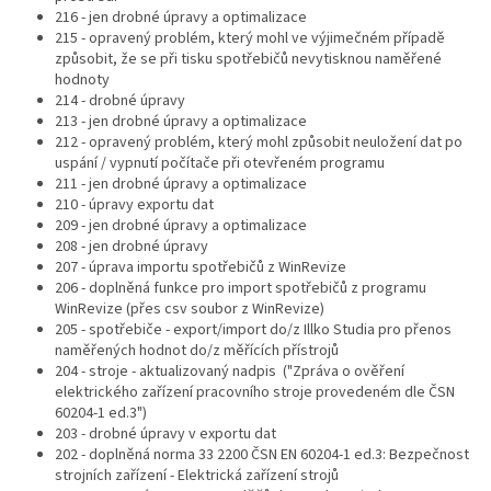
216 - jen drobné úpravy a optimalizace
215 - opravený problém, který mohl ve výjimečném případě
způsobit, že se při tisku spotřebičů nevytisknou naměřené
hodnoty
214 - drobné úpravy
213 - jen drobné úpravy a optimalizace
212 - opravený problém, který mohl způsobit neuložení dat po
uspání / vypnutí počítače při otevřeném programu
211 - jen drobné úpravy a optimalizace
210 - úpravy exportu dat
209 - jen drobné úpravy a optimalizace
208 - jen drobné úpravy
207 - úprava importu spotřebičů z WinRevize
206 - doplněná funkce pro import spotřebičů z programu
WinRevize (přes csv soubor z WinRevize)
205 - spotřebiče - export/import do/z Illko Studia pro přenos
naměřených hodnot do/z měřících přístrojů
204 - stroje - aktualizovaný nadpis ("Zpráva o ověření
elektrického zařízení pracovního stroje provedeném dle ČSN
60204-1 ed.3")
203 - drobné úpravy v exportu dat
202 - doplněná norma 33 2200 ČSN EN 60204-1 ed.3: Bezpečnost
strojních zařízení - Elektrická zařízení strojů