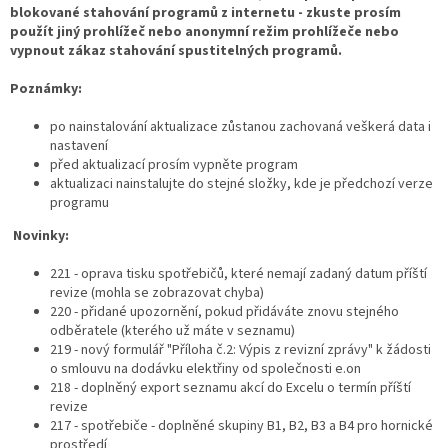
blokované stahování programů z internetu - zkuste prosím
použít jiný prohlížeč nebo anonymní režim prohlížeče nebo
vypnout zákaz stahování spustitelných programů.
Poznámky:
po nainstalování aktualizace zůstanou zachovaná veškerá data i
nastavení
před aktualizací prosím vypněte program
aktualizaci nainstalujte do stejné složky, kde je předchozí verze
programu
Novinky:
221 - oprava tisku spotřebičů, které nemají zadaný datum příští
revize (mohla se zobrazovat chyba)
220 - přidané upozornění, pokud přidáváte znovu stejného
odběratele (kterého už máte v seznamu)
219 - nový formulář "Příloha č.2: Výpis z revizní zprávy" k žádosti
o smlouvu na dodávku elektřiny od společnosti e.on
218 - doplněný export seznamu akcí do Excelu o termín příští
revize
217 - spotřebiče - doplněné skupiny B1, B2, B3 a B4 pro hornické
prostředí