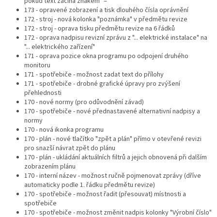
pokud text začíná znakem "="
173 - opravené zobrazení a tisk dlouhého čísla oprávnění
172 - stroj - nová kolonka "poznámka" v předmětu revize
172 - stroj - oprava tisku předmětu revize na 6 řádků
172 - oprava nadpisu revizní zprávu z "... elektrické instalace" na
"... elektrického zařízení"
171 - oprava pozice okna programu po odpojení druhého
monitoru
171 - spotřebiče - možnost zadat text do přílohy
171 - spotřebiče - drobné grafické úpravy pro zvýšení
přehlednosti
170 - nové normy (pro odůvodnění závad)
170 - spotřebiče - nové přednastavené alternativní nadpisy a
normy
170 - nová ikonka programu
170 - plán - nové tlačítko "zpět a plán" přímo v otevřené revizi
pro snazší návrat zpět do plánu
170 - plán - ukládání aktuálních filtrů a jejich obnovená při dalším
zobrazením plánu
170 - interní název - možnost ručně pojmenovat zprávy (dříve
automaticky podle 1. řádku předmětu revize)
170 - spotřebiče - možnost řadit (přesouvat) místnosti a
spotřebiče
170 - spotřebiče - možnost změnit nadpis kolonky "Výrobní číslo"