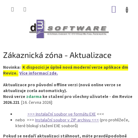
Přejít
NÁKUP
na
obsah
KOŠÍK
Zákaznická zóna - Aktualizace
Novinka:
K dispozici je úplně nová moderní verze aplikace dm
Revize.
Více informací zde.
Aktualizace pro původní offline verzi (nová online verze se
aktualizuje zcela automaticky).
Nová verze
zdarma
ke stažení pro všechny uživatele -
dm Revize
2026.221
[16. června 2026]:
>>> Instalační soubor ve formátu EXE
<<<
nebo >>>
Instalační soubor v ZIP archivu <<<
(pro prohlížeče,
které blokují stažení EXE souborů)
Pokud se nedaří aktualizaci stáhnout, máte pravděpodobně