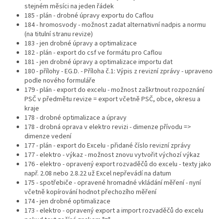
stejném měsíci na jeden řádek
185 - plán - drobné úpravy exportu do Caflou
184 - hromosvody - možnost zadat alternativní nadpis a normu
(na titulní stranu revize)
183 - jen drobné úpravy a optimalizace
182 - plán - export do csf ve formátu pro Caflou
181 - jen drobné úpravy a optimalizace importu dat
180 - přílohy - EG.D. - Příloha č.1: Výpis z revizní zprávy - upraveno
podle nového formuláře
179 - plán - export do excelu - možnost zaškrtnout rozpoznání
PSČ v předmětu revize = export včetně PSČ, obce, okresu a
kraje
178 - drobné optimalizace a úpravy
178 - drobná oprava v elektro revizi - dimenze přívodu =>
dimenze vedení
177 - plán - export do Excelu - přidané číslo revizní zprávy
177 - elektro - výkaz - možnost znovu vytvořit výchozí výkaz
176 - elektro - opravený export rozvaděčů do excelu - texty jako
např. 2.08 nebo 2.8.22 už Excel nepřevádí na datum
175 - spotřebiče - opravené hromadné vkládání měření - nyní
včetně kopírování hodnot přechozího měření
174 - jen drobné optimalizace
173 - elektro - opravený export a import rozvaděčů do excelu